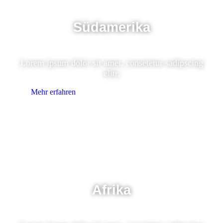
Südamerika
Lorem ipsum dolor sit amet, consetetur sadipscing
elitr,
Mehr erfahren
Afrika