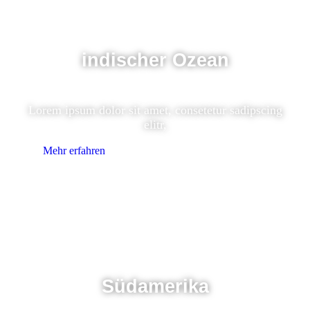
indischer Ozean
Lorem ipsum dolor sit amet, consetetur sadipscing
elitr,
Mehr erfahren
Südamerika