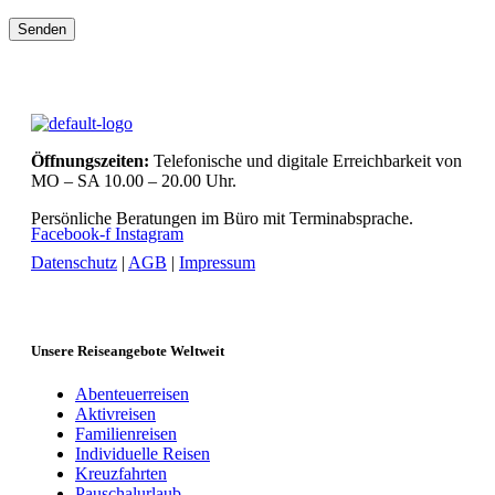
Bitte lasse dieses Feld leer.
Bitte lasse dieses Feld leer.
Öffnungszeiten:
Telefonische und digitale Erreichbarkeit von
MO – SA 10.00 – 20.00 Uhr.
Persönliche Beratungen im Büro mit Terminabsprache.
Facebook-f
Instagram
Datenschutz
|
AGB
|
Impressum
Unsere Reiseangebote Weltweit
Abenteuerreisen
Aktivreisen
Familienreisen
Individuelle Reisen
Kreuzfahrten
Pauschalurlaub