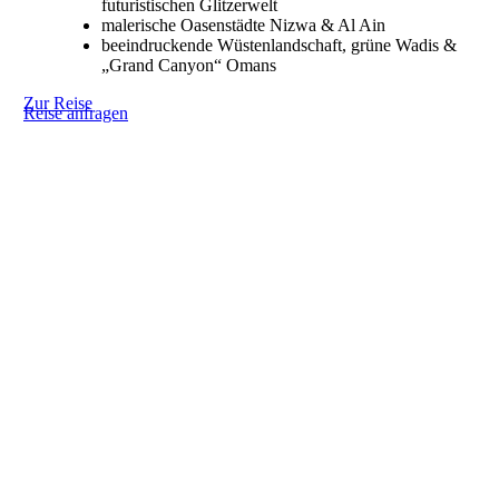
futuristischen Glitzerwelt
malerische Oasenstädte Nizwa & Al Ain
beeindruckende Wüstenlandschaft, grüne Wadis &
„Grand Canyon“ Omans
Zur Reise
Reise anfragen